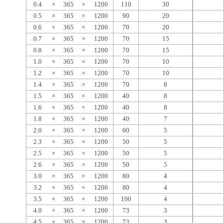
0.4
×
365
×
1200
110
30
0.5
×
365
×
1200
90
20
0.6
×
365
×
1200
70
20
0.7
×
365
×
1200
70
15
0.8
×
365
×
1200
70
15
1.0
×
365
×
1200
70
10
1.2
×
365
×
1200
70
10
1.4
×
365
×
1200
70
8
1.5
×
365
×
1200
40
8
1.6
×
365
×
1200
40
8
1.8
×
365
×
1200
40
7
2.0
×
365
×
1200
60
5
2.3
×
365
×
1200
50
5
2.5
×
365
×
1200
50
5
2.6
×
365
×
1200
50
5
3.0
×
365
×
1200
80
4
3.2
×
365
×
1200
80
4
3.5
×
365
×
1200
100
4
4.0
×
365
×
1200
73
3
4.5
×
365
×
1200
73
3