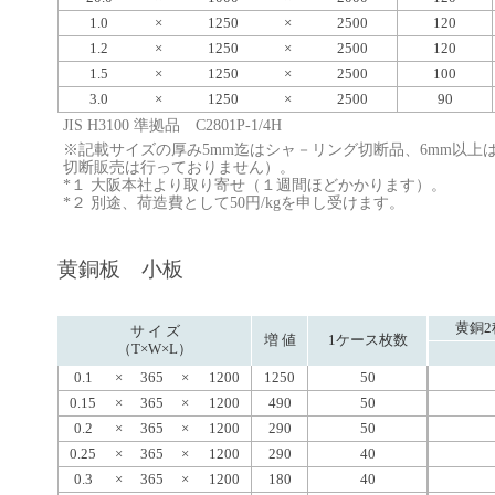
1.0
×
1250
×
2500
120
1.2
×
1250
×
2500
120
1.5
×
1250
×
2500
100
3.0
×
1250
×
2500
90
JIS H3100 準拠品 C2801P-1/4H
※記載サイズの厚み5mm迄はシャ－リング切断品、6mm以上
切断販売は行っておりません）。
*１ 大阪本社より取り寄せ（１週間ほどかかります）。
*２ 別途、荷造費として50円/kgを申し受けます。
黄銅板 小板
黄銅2
サ イ ズ
増 値
1ケース枚数
（T×W×L）
0.1
×
365
×
1200
1250
50
0.15
×
365
×
1200
490
50
0.2
×
365
×
1200
290
50
0.25
×
365
×
1200
290
40
0.3
×
365
×
1200
180
40