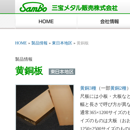
HOME
»
製品情報
»
東日本地区
»
黄銅板
製品情報
黄銅板
黄銅3種
（一部
黄銅2種
尺板には小板・大板な
幅と長さで呼び方が異
通常365×1200サイズの
イズのものは大板（お
1250×2500サイズの