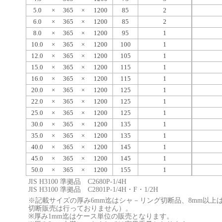
5.0
×
365
×
1200
85
2
6.0
×
365
×
1200
85
2
8.0
×
365
×
1200
95
1
10.0
×
365
×
1200
100
1
12.0
×
365
×
1200
105
1
15.0
×
365
×
1200
115
1
16.0
×
365
×
1200
115
1
20.0
×
365
×
1200
125
1
22.0
×
365
×
1200
125
1
25.0
×
365
×
1200
125
1
30.0
×
365
×
1200
135
1
35.0
×
365
×
1200
135
1
40.0
×
365
×
1200
145
1
45.0
×
365
×
1200
145
1
50.0
×
365
×
1200
155
1
JIS H3100 準拠品 C2680P-1/4H
JIS H3100 準拠品 C2801P-1/4H・F・1/2H
※記載サイズの厚み6mm迄はシャ－リング切断品、8mm以上
切断販売は行っておりません）。
※厚み1mm迄はケース単位の販売となります。